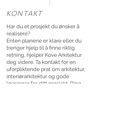
KONTAKT
Har du et prosjekt du ønsker å
realisere?
Enten planene er klare eller du
trenger hjelp til å finne riktig
retning, hjelper Kove Arkitektur
deg videre. Ta kontakt for en
uforpliktende prat om arkitektur,
interiørarkitektur og gode
løsninger for ditt prosjekt.
Ring
,
send en
e-post
eller bruk
kontaktskjemaet via linken
nedenfor.
Ta kontakt