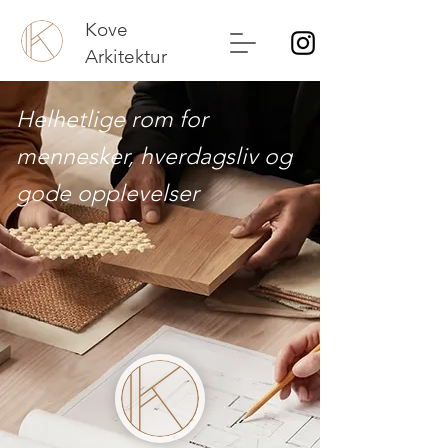
Kove
Arkitektur
Helhetlige rom for
mennesker, hverdagsliv og
gode opplevelser