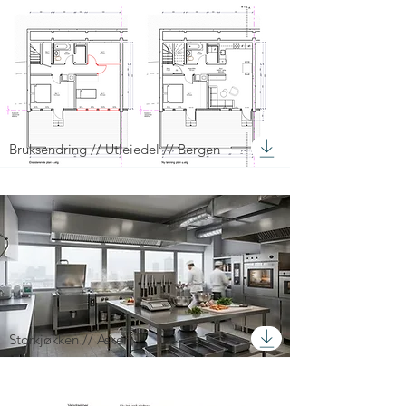
Bruksendring // Utleiedel // Bergen
Storkjøkken // Asker